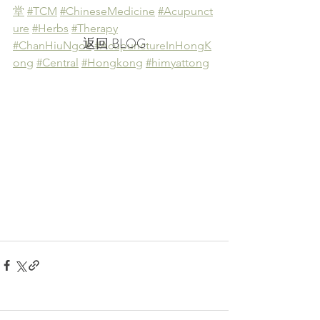
堂
#TCM
#ChineseMedicine
#Acupunct
ure
#Herbs
#Therapy
返回 BLOG
#ChanHiuNgok
#AcupunctureInHongK
ong
#Central
#Hongkong
#himyattong