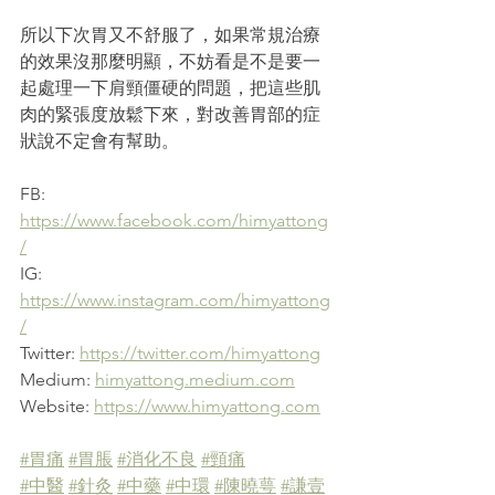
​所以下次胃又不舒服了，如果常規治療
的效果沒那麼明顯，不妨看是不是要一
起處理一下肩頸僵硬的問題，把這些肌
肉的緊張度放鬆下來，對改善胃部的症
狀說不定會有幫助。
FB: 
https://www.facebook.com/himyattong
/
IG: 
https://www.instagram.com/himyattong
/
Twitter: 
https://twitter.com/himyattong
Medium: 
himyattong.medium.com
Website: 
https://www.himyattong.com
#胃痛
#胃脹
#消化不良
#頸痛
#中醫
#針灸
#中藥
#中環
#陳曉萼
#謙壹