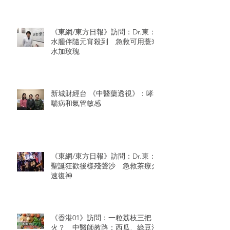
《東網/東方日報》訪問：Dr.東：
水腫伴隨元宵殺到 急救可用薏米
水加玫瑰
新城財經台 《中醫藥透視》：哮
喘病和氣管敏感
《東網/東方日報》訪問：Dr.東：
聖誕狂歡後樣殘聲沙 急救茶療火
速復神
《香港01》訪問：一粒荔枝三把
火？ 中醫師教路：西瓜、綠豆沙