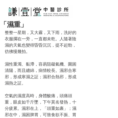
「濕重」
整整一星期，又大霧，又下雨，洗好的
衣服擱在一旁，一直都未乾。人隨著陰
濕的天氣也變得昏昏沉沉，提不起勁，
彷彿慢幾拍。
濕性重濁、黏滯，容易阻礙氣機、圍困
清陽，而且纏綿，病情較長。濕邪合寒
邪，形成寒濕之証；濕邪合熱邪，形成
濕熱之証。
空氣的濕度高時，身體酸痛，頭痛頭
重，眼皮如千斤墜，下午莫名發熱，十
分疲累。濕邪在上，「頭重如裹」；濕
邪在中，濕困脾胃，可致食欲不振、胃