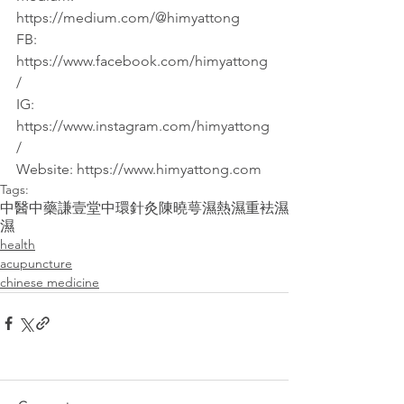
https://medium.com/@himyattong
FB: 
https://www.facebook.com/himyattong
/
IG: 
https://www.instagram.com/himyattong
/
Website: https://www.himyattong.com
Tags:
中醫
中藥
謙壹堂
中環
針灸
陳曉萼
濕熱
濕重
袪濕
濕
health
acupuncture
chinese medicine