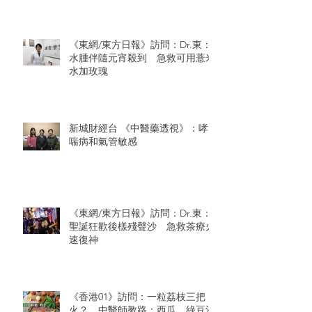
《東網/東方日報》訪問：Dr.東：
水腫伴隨元宵殺到 急救可用薏米
水加玫瑰
新城財經台 《中醫藥透視》：哮
喘病和氣管敏感
《東網/東方日報》訪問：Dr.東：
聖誕狂歡後樣殘聲沙 急救茶療火
速復神
《香港01》訪問：一粒荔枝三把
火？ 中醫師教路：西瓜、綠豆沙