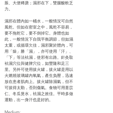
脹、大便稀溏；濕邪在下，雙腿酸軟乏
力。
濕邪在體內如一桶水，一般情況可自然
風乾。但如在密室之中，風乾不容易，
要不拖乾它，要不倒掉它。身體也如
此，一般情況下自我平衡調節，但如濕
太重，或循環欠佳，濕邪聚於體內，可
用「燥」勝「濕」，亦可使用「汗」、
「下」等法袪濕，使邪有出路。針灸取
袪濕穴位與健脾穴位，如豐隆和足三
里。另外可使用拔火罐，拔火罐是用以
火燃燒玻璃罐內氧氣，產生負壓，迅速
放在患者肌肉上。拔火罐除濕氣，但不
可拔得太勤，否則傷氣。食物可用薏苡
仁、冬瓜煲水，袪濕之效佳。平時多做
運動，出一身汗也是好的。
Medium: 