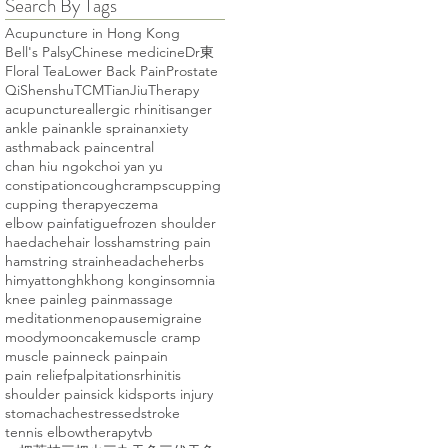
Search By Tags
Acupuncture in Hong Kong
Bell's Palsy
Chinese medicine
Dr東
Floral Tea
Lower Back Pain
Prostate
Qi
Shenshu
TCM
TianJiuTherapy
acupuncture
allergic rhinitis
anger
ankle pain
ankle sprain
anxiety
asthma
back pain
central
chan hiu ngok
choi yan yu
constipation
cough
cramps
cupping
cupping therapy
eczema
elbow pain
fatigue
frozen shoulder
haedache
hair loss
hamstring pain
hamstring strain
headache
herbs
himyattong
hk
hong kong
insomnia
knee pain
leg pain
massage
meditation
menopause
migraine
moody
mooncake
muscle cramp
muscle pain
neck pain
pain
pain relief
palpitations
rhinitis
shoulder pain
sick kid
sports injury
stomachache
stressed
stroke
tennis elbow
therapy
tvb