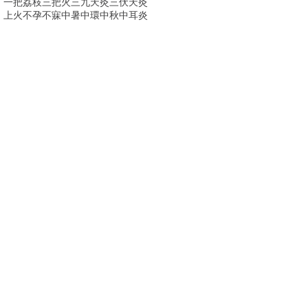
一把荔枝三把火
三九天灸
三伏天灸
上火
不孕
不寐
中暑
中環
中秋
中耳炎