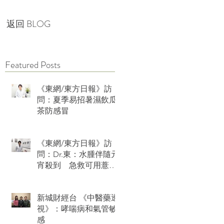
返回 BLOG
Featured Posts
《東網/東方日報》訪
問：夏季易招暑濕飲瓜
茶防感冒
《東網/東方日報》訪
問：Dr.東：水腫伴隨元
宵殺到 急救可用薏米
水加玫瑰
新城財經台 《中醫藥透
視》：哮喘病和氣管敏
感