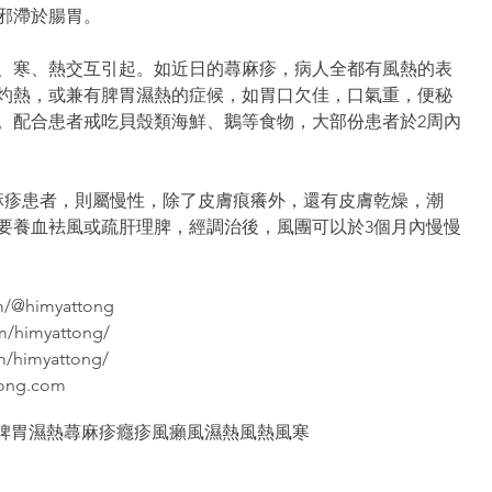
邪滯於腸胃。
、寒、熱交互引起。如近日的蕁麻疹，病人全都有風熱的表
灼熱，或兼有脾胃濕熱的症候，如胃口欠佳，口氣重，便秘
。配合患者戒吃貝殼類海鮮、鵝等食物，大部份患者於2周內
麻疹患者，則屬慢性，除了皮膚痕癢外，還有皮膚乾燥，潮
要養血袪風或疏肝理脾，經調治後，風團可以於3個月內慢慢
m/@himyattong
m/himyattong/
om/himyattong/
tong.com
脾胃濕熱
蕁麻疹
癮疹
風癩
風濕熱
風熱
風寒