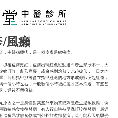
/風癩
疹，中醫稱癮疹，是一種皮膚過敏疾病。
，抓後皮膚潮紅，皮膚出現紅色斑點迅即發生形狀不一，大
被蚊叮咬，劇烈瘙癢，或會感到灼熱，此起彼伏，一日之內
重。若用指甲抓撓會在指甲經過的地方形成條狀突起紅斑，
續一個小時左右，一般數個小時後紅腫才基本消退，有些甚
消退，退後不留痕跡。
見原因之一是身體對某些外來物質或刺激產生過敏反應，例
易致敏感食物後發病；有人行山時被昆蟲叮咬後發病；最近
有進食易致敏食物或到郊外旅遊卻發病，這可能和天氣驟變