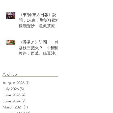
《東網/東方日報》訪
問：Dr.東：聖誕狂歡後
樣殘聲沙 急救茶療火
速復神
《香港01》訪問：一粒
荔枝三把火？ 中醫師
教路：西瓜、綠豆沙可
降火消燥熱
Archive
August 2026
(1)
1 post
July 2026
(5)
5 posts
June 2026
(4)
4 posts
June 2024
(2)
2 posts
March 2021
(1)
1 post