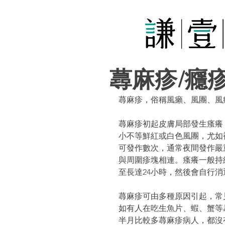
蕁麻疹/癮疹
蕁麻疹，俗稱風癩、風團、風
蕁麻疹初起皮膚局部發生瘙癢
小不等鮮紅或白色風團，尤如
可發作數次，通常夜間發作嚴
與周圍疹塊相連。瘙癢一般持
至長達24小時，然後會自行
蕁麻疹可由多種原因引起，常
如有人在吃生魚片、蝦、蟹等
半月比較多蕁麻疹病人，都沒