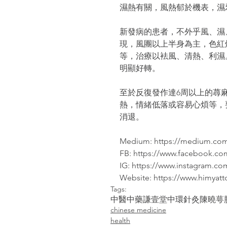
濕熱有關，風熱郁於機表，濕
新發病的患者，不外乎風、濕
現，風團以上半身為主，色紅
等，治療以袪風、清熱、利濕
明顯好轉。
至於反復發作達6周以上的蕁
熱，情緒低落或容易心煩等，
消退。
Medium: https://medium.co
FB: https://www.facebook.co
IG: https://www.instagram.c
Website: https://www.himyat
Tags:
中醫
中藥
謙壹堂
中環
針灸
陳曉萼
chinese medicine
health