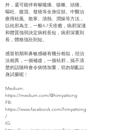
外，還可能伴有喉嚨痛、咳嗽、頭痛、
嘔吐、腹瀉、發燒等全身症狀。中醫治
療用袪風、散寒、清熱、潤燥等方法，
以袪邪為主，一般4-7天痊癒，病邪深淺
和體質強弱決定病程長短，病邪深重則
長，體格強壯則短。
感冒初期和鼻敏感確有幾分相似，但治
法相異，一個補虛，一個袪邪，搞不清
楚的話隨時會令病情加重，切勿胡亂以
身試藥呢﹗
Medium: 
https://medium.com/@himyattong
FB: 
https://www.facebook.com/himyattong
/
IG: 