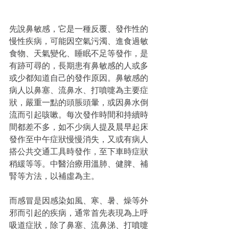
先說鼻敏感，它是一種反覆、發作性的
慢性疾病，可能因空氣污濁、進食過敏
食物、天氣變化、睡眠不足等發作，是
有跡可尋的，長期患有鼻敏感的人或多
或少都知道自己的發作原因。鼻敏感的
病人以鼻塞、流鼻水、打噴嚏為主要症
狀，嚴重一點的頭脹頭暈，或因鼻水倒
流而引起咳嗽。每次發作時間和持續時
間都差不多，如不少病人提及晨早起床
發作至中午症狀慢慢消失，又或有病人
搭公共交通工具時發作，至下車時症狀
稍緩等等。中醫治療用溫肺、健脾、補
腎等方法，以補虛為主。
而感冒是因感染如風、寒、暑、燥等外
邪而引起的疾病，通常首先表現為上呼
吸道症狀，除了鼻塞、流鼻涕、打噴嚏