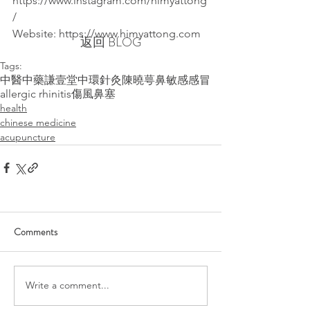
https://www.instagram.com/himyattong
/
Website: https://www.himyattong.com
返回 BLOG
Tags:
中醫
中藥
謙壹堂
中環
針灸
陳曉萼
鼻敏感
感冒
allergic rhinitis
傷風
鼻塞
health
chinese medicine
acupuncture
Comments
Write a comment...