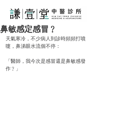
鼻敏感定感冒﹖
天氣寒冷，不少病人到診時頻頻打噴
嚏，鼻涕眼水流個不停：
「醫師，我今次是感冒還是鼻敏感發
作﹖」