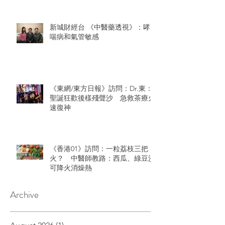
新城財經台 《中醫藥透視》：哮
喘病和氣管敏感
《東網/東方日報》訪問：Dr.東：
聖誕狂歡後樣殘聲沙 急救茶療火
速復神
《香港01》訪問：一粒荔枝三把
火？ 中醫師教路：西瓜、綠豆沙
可降火消燥熱
Archive