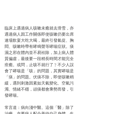
臨床上遇過病人咳嗽未癒就去滑雪，亦
遇過病人因工作關係即使咳嗽仍要出席
連場飲宴大吃大喝，最終引發氣促、胸
悶、咳嗽時帶有哮鳴聲等哮喘症狀。痰
濕之邪在體內並不易袪除，加上病人體
質偏虛，最後要一段稍長時間才能完全
痊癒。或問，止咳不就行了﹖不少人誤
會了哮喘是「咳」的問題，其實哮喘是
「痰」的問題。伏痰不除，即使咳嗽稍
緩，遇到刺激因素如天氣變化、空氣污
濁、情緒不穩，頑痰都會乘勢而發，引
發哮喘。
常言道：病向淺中醫。這個「醫」除了
治療，亦要病人配合善待自己身體，生