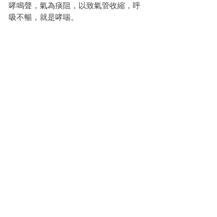
哮鳴聲，氣為痰阻，以致氣管收縮，呼
吸不暢，就是哮喘。