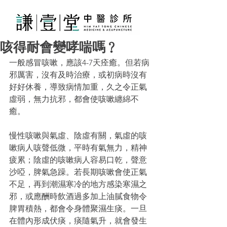
咳得耐會變哮喘嗎﹖
一般感冒咳嗽，應該4-7天痊癒。但若病
邪厲害，沒有及時治療，或初病時沒有
好好休養，導致病情加重，久之令正氣
虛弱，無力抗邪，都會使咳嗽纏綿不
癒。
慢性咳嗽與氣虛、陰虛有關，氣虛的咳
嗽病人咳聲低微，平時有氣無力，精神
疲累；陰虛的咳嗽病人容易口乾，聲意
沙啞，脾氣急躁。若長期咳嗽會使正氣
不足，再到潮濕寒冷的地方感染寒濕之
邪，或應酬時飲酒過多加上油膩食物令
脾胃積熱，都會令身體聚濕生痰。一旦
在體內形成伏痰，痰隨氣升，就會發生