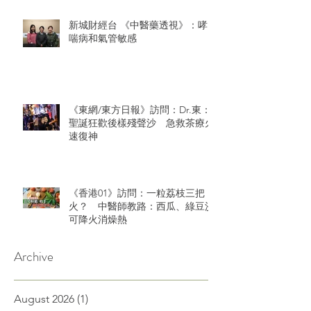
新城財經台 《中醫藥透視》：哮
喘病和氣管敏感
《東網/東方日報》訪問：Dr.東：
聖誕狂歡後樣殘聲沙 急救茶療火
速復神
《香港01》訪問：一粒荔枝三把
火？ 中醫師教路：西瓜、綠豆沙
可降火消燥熱
Archive
August 2026
(1)
1 post