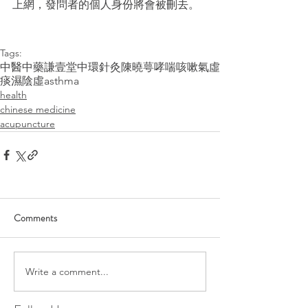
上網，發問者的個人身份將會被刪去。
Tags:
中醫
中藥
謙壹堂
中環
針灸
陳曉萼
哮喘
咳嗽
氣虛
痰濕
陰虛
asthma
health
chinese medicine
acupuncture
Comments
Write a comment...