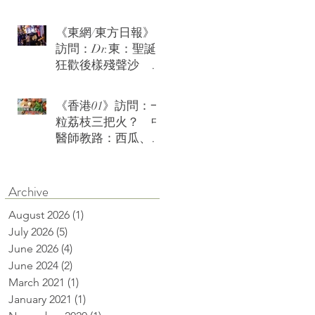
《東網/東方日報》
訪問：Dr.東：聖誕
狂歡後樣殘聲沙 急
救茶療火速復神
《香港01》訪問：一
粒荔枝三把火？ 中
醫師教路：西瓜、綠
豆沙可降火消燥熱
Archive
August 2026
(1)
1 post
July 2026
(5)
5 posts
June 2026
(4)
4 posts
June 2024
(2)
2 posts
March 2021
(1)
1 post
January 2021
(1)
1 post