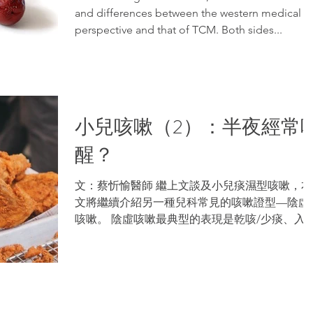
and differences between the western medical
perspective and that of TCM. Both sides...
小兒咳嗽（2）：半夜經常
醒？
文：蔡忻愉醫師 繼上文談及小兒痰濕型咳嗽，本
文將繼續介紹另一種兒科常見的咳嗽證型—陰虛
咳嗽。 陰虛咳嗽最典型的表現是乾咳/少痰、入
後加重，伴隨口乾舌燥、咽喉不適等表現。這種
咳嗽經常出現在外感之後(尤其是曾發燒的感冒)
許多小朋友在經過治療後，發燒、頭痛、咽喉腫
痛等症狀都已...