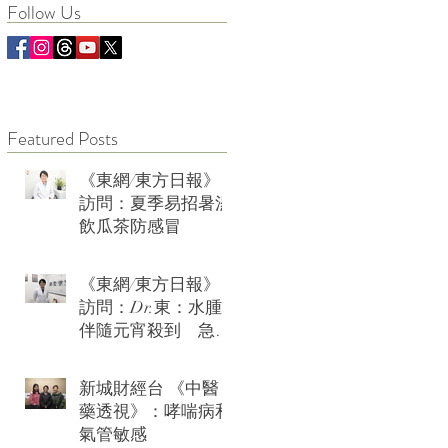
Follow Us
Featured Posts
《東網/東方日報》
訪問：夏季易招暑濕
飲瓜茶防感冒
《東網/東方日報》
訪問：Dr.東：水腫
伴隨元宵殺到 急救
可用薏米水加玫瑰
新城財經台 《中醫
藥透視》：哮喘病和
氣管敏感