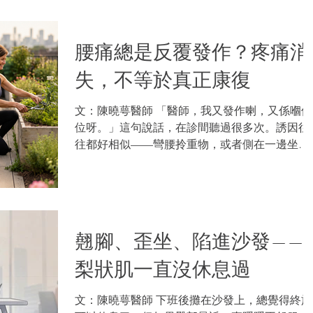
腰痛總是反覆發作？疼痛消
失，不等於真正康復
文：陳曉萼醫師 「醫師，我又發作喇，又係嗰個
位呀。」這句說話，在診間聽過很多次。誘因往
往都好相似——彎腰拎重物，或者側在一邊坐得
太久，舊患就這樣被再次誘發出來。病人來到的
時候，腰部肌肉繃緊，彎腰、轉側都困難。治療
一兩次後，痛楚基本可以處理好，病人也覺得
「好咗」，放心回去繼續生活。但過幾個月，同
一個位置又再發作，如是者反覆幾次，才開始懷
翹腳、歪坐、陷進沙發——
疑，是不是自己的腰有「先天弱點」。 很多人以
為腰痛好了，就是問題治好了。但更準確的講法
梨狀肌一直沒休息過
是：疼痛只是結果，不是病因。發炎退了、肌肉
暫時鬆解了、痛感降低了，這些都是治療即時處
文：陳曉萼醫師 下班後攤在沙發上，總覺得終於
理到的部分；但造成疼痛的深層原因，如肌肉之